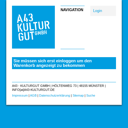
NAVIGATION
Login
Sie müssen sich erst einloggen um den
Warenkorb angezeigt zu bekommen
A43 - KULTURGUT GMBH | HÖLTENWEG 73 | 48155 MÜNSTER |
INFO[at]A43-KULTURGUT.DE
Impressum
|
AGB
|
Datenschutzerklärung
|
Sitemap
|
Suche